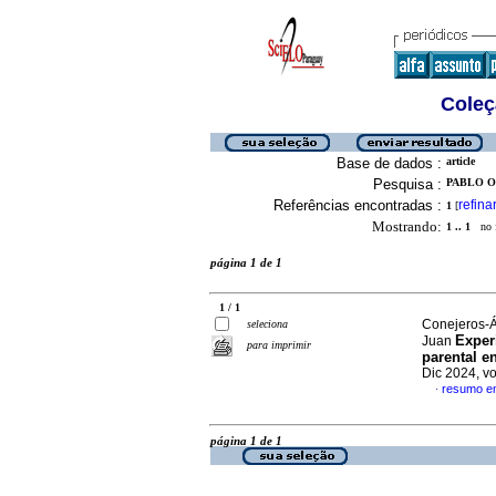
Coleç
Base de dados :
article
Pesquisa :
PABLO O
Referências encontradas :
refina
1
[
Mostrando:
1 .. 1
no f
página 1 de 1
1 / 1
Conejeros-Á
seleciona
Exper
Juan
para imprimir
parental e
Dic 2024, v
resumo e
·
página 1 de 1