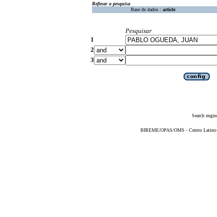
Refinar a pesquisa
Base de dados :
article
Pesquisar
1
2
3
Search engin
BIREME/OPAS/OMS - Centro Latino-Am