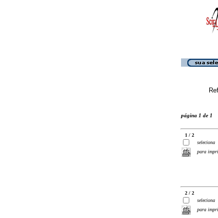
Ref
página 1 de 1
1 / 2
seleciona
para impr
2 / 2
seleciona
para impr