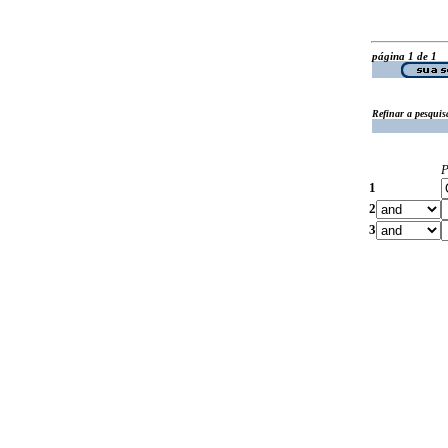
página 1 de 1
Refinar a pesquis
P
1
2
3