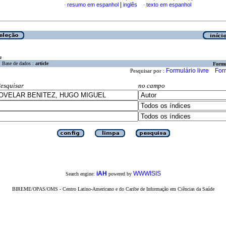
|
resumo em espanhol
inglês
texto em espanhol
·
·
a
Base de dados :
article
Formu
Formulário livre
For
Pesquisar por :
esquisar
no campo
iAH
WWWISIS
Search engine:
powered by
BIREME/OPAS/OMS - Centro Latino-Americano e do Caribe de Informação em Ciências da Saúde