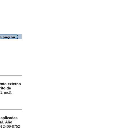
ento externo
rito de
11, no.3,
 aplicadas
al. Año
SSN 2409-8752