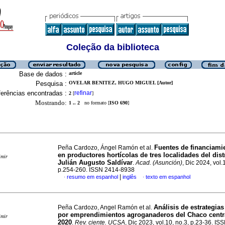
Coleção da biblioteca
Base de dados :
article
Pesquisa :
OVELAR BENITEZ, HUGO MIGUEL [Autor]
erências encontradas :
refinar
2
[
]
Mostrando:
1 .. 2
no formato [
ISO 690
]
Fuentes de financiami
Peña Cardozo, Ángel Ramón et al.
en productores hortícolas de tres localidades del dist
imir
Julián Augusto Saldívar
.
Acad. (Asunción)
, Dic 2024, vol.
p.254-260. ISSN 2414-8938
|
resumo em espanhol
inglês
texto em espanhol
·
·
Análisis de estrategias
Peña Cardozo, Angel Ramón et al.
por emprendimientos agroganaderos del Chaco centr
imir
2020
.
Rev. ciente. UCSA
, Dic 2023, vol.10, no.3, p.23-36. I