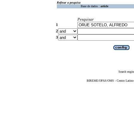
Refinar a pesquisa
Base de dados :
article
Pesquisar
1
2
3
Search engin
BIREME/OPAS/OMS - Centro Latino-Am