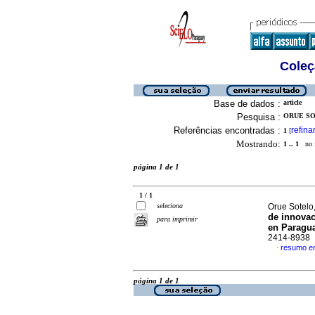
Coleç
Base de dados :
article
Pesquisa :
ORUE SO
Referências encontradas :
refina
1
[
Mostrando:
1 .. 1
no f
página 1 de 1
1 / 1
seleciona
Orue Sotelo
de innovac
para imprimir
en Paragu
2414-8938
resumo e
·
página 1 de 1