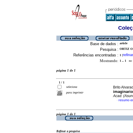
Coleç
Base de dados :
article
Pesquisa :
ORTIZ OR
Referências encontradas :
refina
1
[
Mostrando:
1 .. 1
no f
página 1 de 1
1 / 1
seleciona
Brito Alvara
imaginario
para imprimir
Acad. (Asun
resumo e
·
página 1 de 1
Refinar a pesquisa