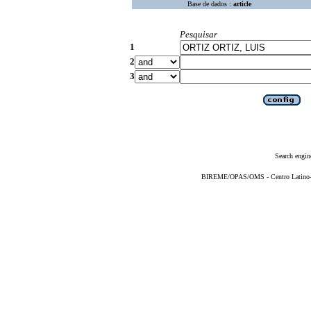
Base de dados :
article
Pesquisar
1
2
3
Search engin
BIREME/OPAS/OMS - Centro Latino-Am