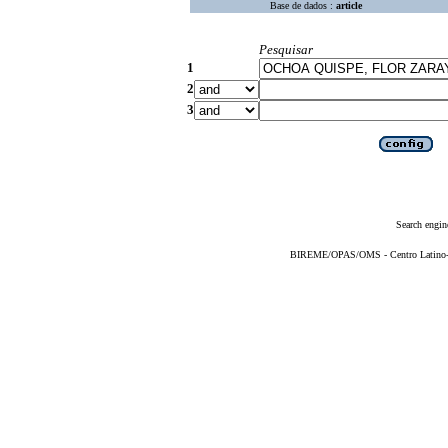
Base de dados :
article
Pesquisar
1
2
3
Search engin
BIREME/OPAS/OMS - Centro Latino-Am