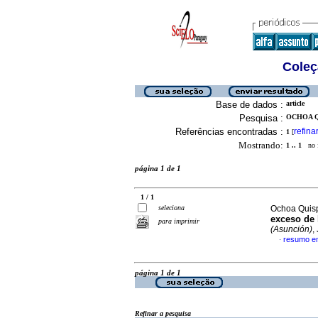
Coleç
Base de dados :
article
Pesquisa :
OCHOA Q
Referências encontradas :
refina
1
[
Mostrando:
1 .. 1
no f
página 1 de 1
1 / 1
seleciona
Ochoa Quisp
exceso de 
para imprimir
(Asunción)
,
resumo e
·
página 1 de 1
Refinar a pesquisa