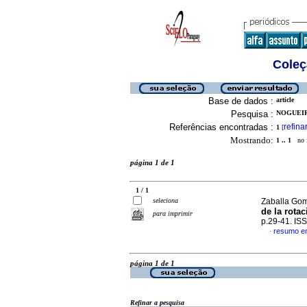
Coleç
Base de dados :
article
Pesquisa :
NOGUEIR
Referências encontradas :
refina
1
[
Mostrando:
1 .. 1
no f
página 1 de 1
1 / 1
seleciona
Zaballa Goma
de la rota
para imprimir
p.29-41. IS
resumo e
·
página 1 de 1
Refinar a pesquisa