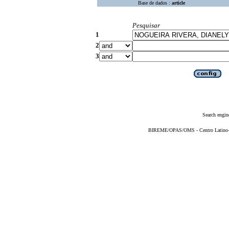
Base de dados :
article
Pesquisar
1
2
3
Search engin
BIREME/OPAS/OMS - Centro Latino-Am