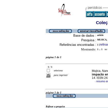
Coleç
Base de dados :
article
Pesquisa :
MUJICA, 
Referências encontradas :
refina
1
[
Mostrando:
1 .. 1
no f
página 1 de 1
1 / 1
seleciona
Mujica, Nanc
impacto en
para imprimir
14. ISSN 2
resumo e
·
página 1 de 1
Refinar a pesquisa