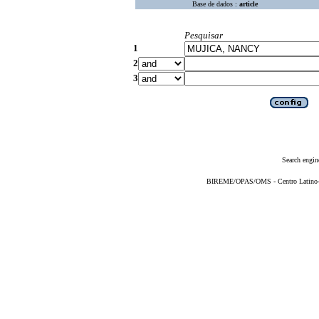
Base de dados :
article
Pesquisar
1
2
3
Search engin
BIREME/OPAS/OMS - Centro Latino-Am