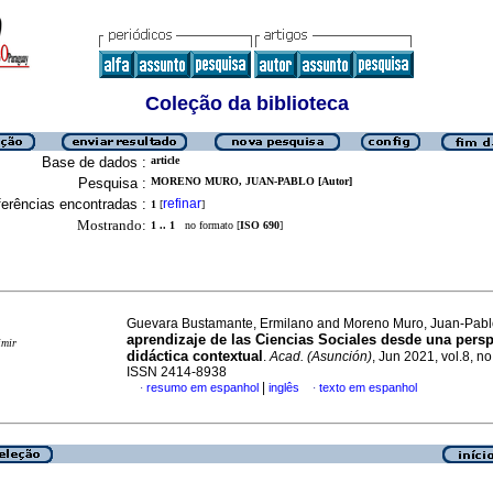
Coleção da biblioteca
Base de dados :
article
Pesquisa :
MORENO MURO, JUAN-PABLO [Autor]
erências encontradas :
refinar
1
[
]
Mostrando:
1 .. 1
no formato [
ISO 690
]
Guevara Bustamante, Ermilano and Moreno Muro, Juan-Pab
aprendizaje de las Ciencias Sociales desde una persp
imir
didáctica contextual
.
Acad. (Asunción)
, Jun 2021, vol.8, no
ISSN 2414-8938
|
resumo em espanhol
inglês
texto em espanhol
·
·