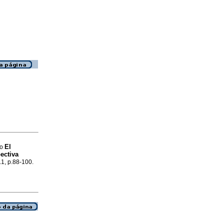
El
lo
ectiva
.1, p.88-100.