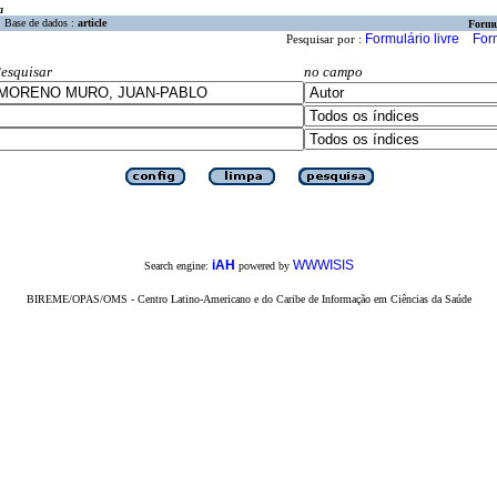
a
Base de dados :
article
Formu
Formulário livre
For
Pesquisar por :
esquisar
no campo
iAH
WWWISIS
Search engine:
powered by
BIREME/OPAS/OMS - Centro Latino-Americano e do Caribe de Informação em Ciências da Saúde