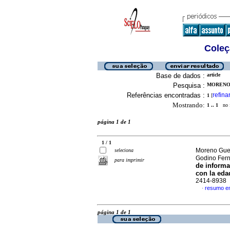
Coleç
Base de dados :
article
Pesquisa :
MORENO 
Referências encontradas :
refina
1
[
Mostrando:
1 .. 1
no f
página 1 de 1
1 / 1
Moreno Guer
seleciona
Godino Fern
para imprimir
de informa
con la eda
2414-8938
resumo e
·
página 1 de 1