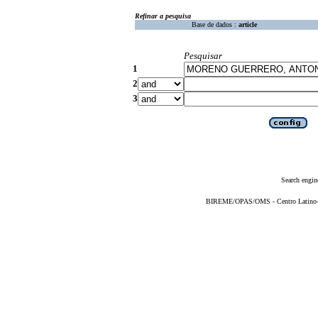
Refinar a pesquisa
Base de dados :
article
Pesquisar
1
2
3
Search engin
BIREME/OPAS/OMS - Centro Latino-Am