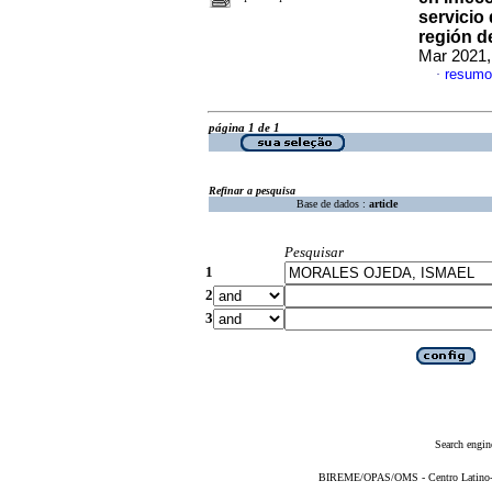
servicio
región d
Mar 2021,
resumo
·
página 1 de 1
Refinar a pesquisa
Base de dados :
article
Pesquisar
1
2
3
Search engin
BIREME/OPAS/OMS - Centro Latino-Am