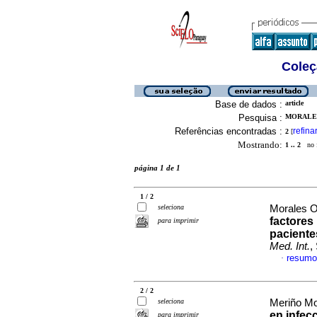
Coleç
Base de dados :
article
Pesquisa :
MORALES
Referências encontradas :
refina
2
[
Mostrando:
1 .. 2
no f
página 1 de 1
1 / 2
seleciona
Morales Oj
factores
para imprimir
paciente
Med. Int.
,
resumo
·
2 / 2
seleciona
Meriño Mor
en infecc
para imprimir