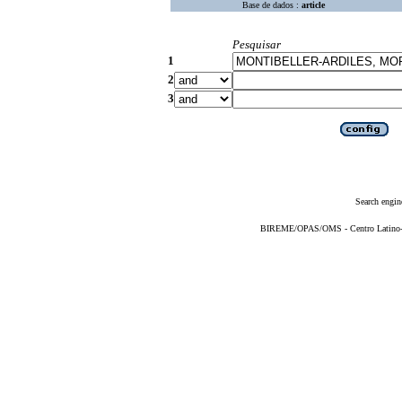
Base de dados :
article
Pesquisar
1
2
3
Search engin
BIREME/OPAS/OMS - Centro Latino-Am