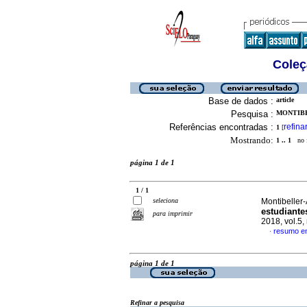
Coleç
Base de dados :
article
Pesquisa :
MONTIBE
Referências encontradas :
refina
1
[
Mostrando:
1 .. 1
no f
página 1 de 1
1 / 1
seleciona
Montibeller
estudiante
para imprimir
2018, vol.5
resumo e
·
página 1 de 1
Refinar a pesquisa