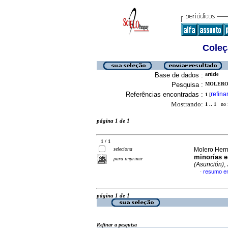
Coleç
Base de dados :
article
Pesquisa :
MOLERO 
Referências encontradas :
refina
1
[
Mostrando:
1 .. 1
no f
página 1 de 1
1 / 1
seleciona
Molero Her
minorías 
para imprimir
(Asunción)
,
resumo e
·
página 1 de 1
Refinar a pesquisa