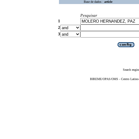
Base de dados :
article
Pesquisar
1
2
3
Search engin
BIREME/OPAS/OMS - Centro Latino-Am