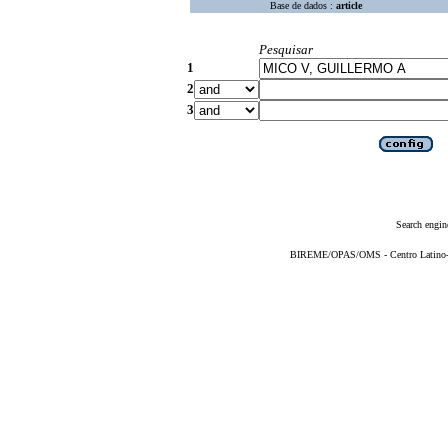
Base de dados :
article
Pesquisar
1
2
3
Search engin
BIREME/OPAS/OMS - Centro Latino-Am