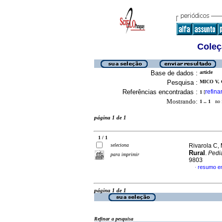
Coleç
Base de dados :
article
Pesquisa :
MICO V, 
Referências encontradas :
refina
1
[
Mostrando:
1 .. 1
no f
página 1 de 1
1 / 1
seleciona
Rivarola C, 
Rural
.
Pedia
para imprimir
9803
resumo e
·
página 1 de 1
Refinar a pesquisa