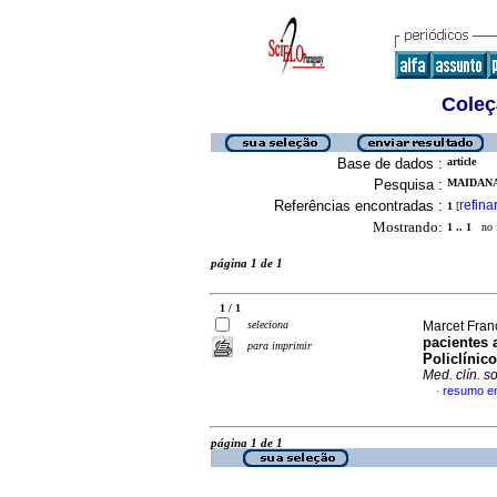
Coleç
Base de dados :
article
Pesquisa :
MAIDANA
Referências encontradas :
refina
1
[
Mostrando:
1 .. 1
no f
página 1 de 1
1 / 1
seleciona
Marcet Franc
pacientes 
para imprimir
Policlínic
Med. clín. so
resumo e
·
página 1 de 1