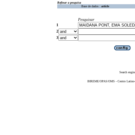
Refinar a pesquisa
Base de dados :
article
Pesquisar
1
2
3
Search engin
BIREME/OPAS/OMS - Centro Latino-Am