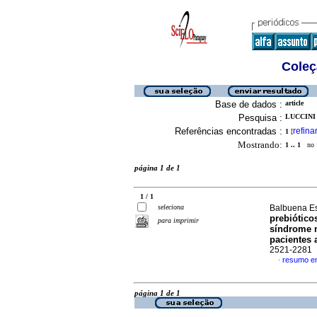
Coleç
Base de dados :
article
Pesquisa :
LUCCINI
Referências encontradas :
refina
1
[
Mostrando:
1 .. 1
no f
página 1 de 1
1 / 1
seleciona
Balbuena Est
prebiótico
para imprimir
síndrome m
pacientes 
2521-2281
resumo e
·
página 1 de 1