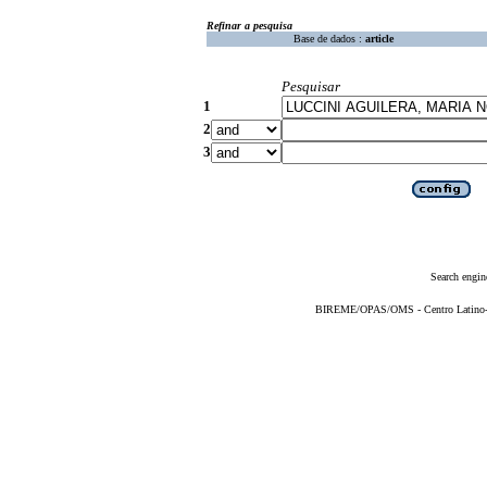
Refinar a pesquisa
Base de dados :
article
Pesquisar
1
2
3
Search engin
BIREME/OPAS/OMS - Centro Latino-Am