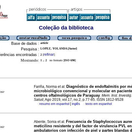
Coleção da biblioteca
Base de dados :
article
Pesquisa :
LOPEZ, YOLANDA [Autor]
erências encontradas :
refinar
2
[
]
Mostrando:
1 .. 2
no formato [
ISO 690
]
Diagnóstico de endoftalmitis por m
Fariña, Norma et al.
microbiológico convencional y molecular en pacient
imir
centros oftalmológicos de Paraguay
.
Mem. Inst. Investig
Salud
, Ago 2019, vol.17, no.2, p.77-85. ISSN 1812-9528
|
resumo em espanhol
inglês
texto em espanhol
·
·
Frecuencia de Staphylococcus aure
Abente, Sonia et al.
meticilino resistente y del factor de virulencia PVL e
imir
ambulatorios con infección de piel y partes blandas 