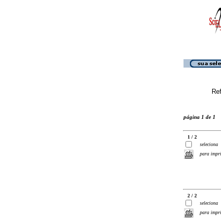
Ref
página 1 de 1
1 / 2
seleciona
para impr
2 / 2
seleciona
para impr