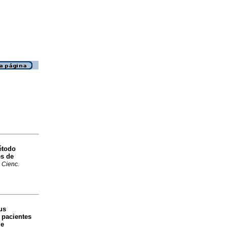
étodo
es de
. Cienc.
us
n pacientes
de