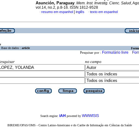
Asunción, Paraguay
.
Mem. Inst. Investig. Cienc. Salud
, Ag
vol.14, no.2, p.8-16. ISSN 1812-9528
|
resumo em espanhol
inglês
texto em espanhol
·
·
a
Base de dados :
article
Formu
Formulário livre
For
Pesquisar por :
esquisar
no campo
iAH
WWWISIS
Search engine:
powered by
BIREME/OPAS/OMS - Centro Latino-Americano e do Caribe de Informação em Ciências da Saúde