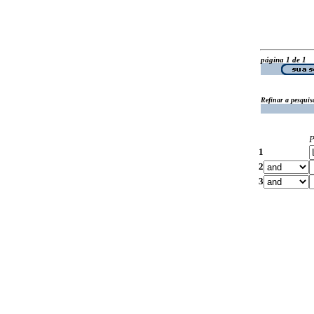
página 1 de 1
Refinar a pesquis
P
1
2
3