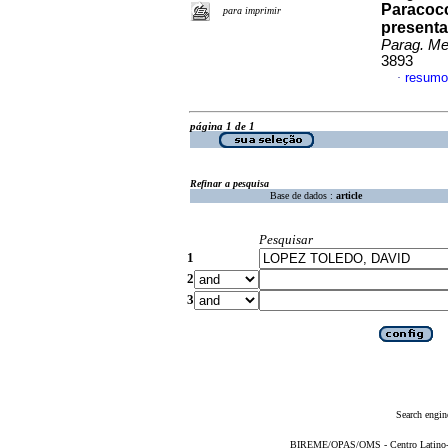
Paracocc
para imprimir
presenta
Parag. Med
3893
resumo
·
página 1 de 1
Refinar a pesquisa
Base de dados :
article
Pesquisar
1
2
3
Search engin
BIREME/OPAS/OMS - Centro Latino-Am