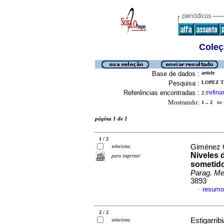
Coleç
Base de dados :
article
Pesquisa :
LOPEZ T
Referências encontradas :
refina
2
[
Mostrando:
1 .. 2
no f
página 1 de 1
1 / 2
Giménez O
seleciona
Niveles 
para imprimir
sometido
Parag. Med
3893
resumo
·
2 / 2
Estigarrib
seleciona