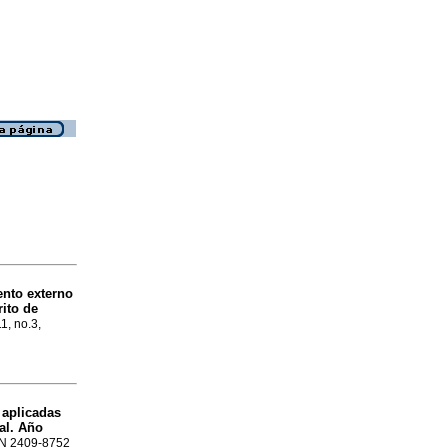
ento externo
rito de
11, no.3,
 aplicadas
al. Año
SSN 2409-8752