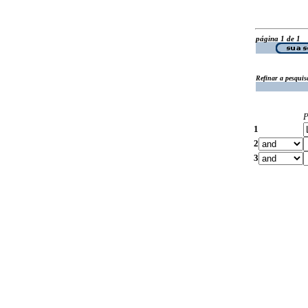
página 1 de 1
Refinar a pesquis
P
1
2
3