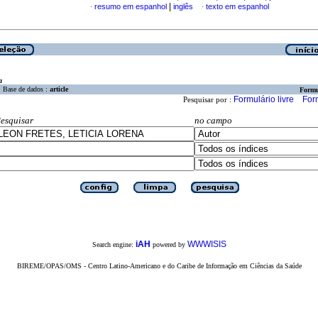
|
resumo em espanhol
inglês
texto em espanhol
·
·
a
Base de dados :
article
Formu
Formulário livre
For
Pesquisar por :
esquisar
no campo
iAH
WWWISIS
Search engine:
powered by
BIREME/OPAS/OMS - Centro Latino-Americano e do Caribe de Informação em Ciências da Saúde