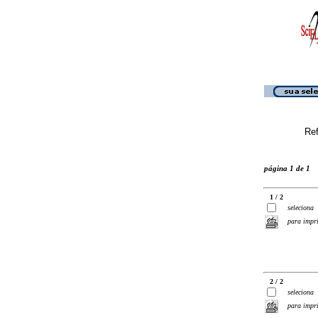
Ref
página 1 de 1
1 / 2
seleciona
para impr
2 / 2
seleciona
para impr