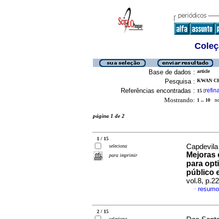
Coleç
Base de dados :
article
Pesquisa :
KWAN CH
Referências encontradas :
refin
15
[
Mostrando:
1 .. 10
no 
página 1 de 2
1 / 15
Capdevila
seleciona
Mejoras e
para imprimir
para opt
público 
vol.8, p.
resumo
·
2 / 15
seleciona