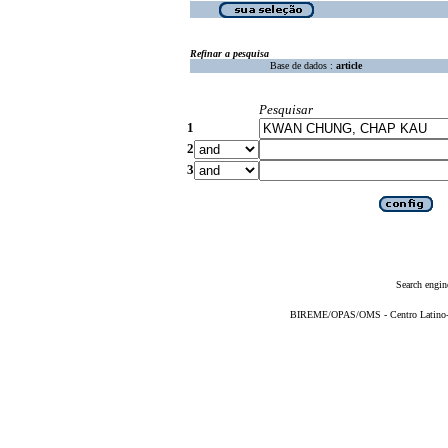
Refinar a pesquisa
Base de dados :
article
Pesquisar
1
2
3
Search engin
BIREME/OPAS/OMS - Centro Latino-Am