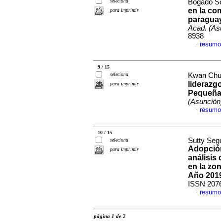
seleciona
Bogado So
en la co
para imprimir
paraguay
Acad. (As
8938
resumo
·
9 / 15
seleciona
Kwan Chu
liderazg
para imprimir
Pequeña
(Asunción
resumo
·
10 / 15
Sutty Seg
seleciona
Adopción
para imprimir
análisis 
en la zo
Año 201
ISSN 207
resumo
·
página 1 de 2