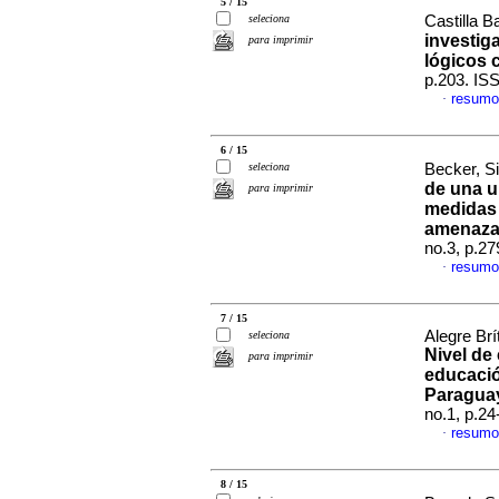
5 / 15
seleciona
Castilla B
investig
para imprimir
lógicos 
p.203. IS
resumo
·
6 / 15
seleciona
Becker, Si
de una u
para imprimir
medidas 
amenaza 
no.3, p.2
resumo
·
7 / 15
Alegre Br
seleciona
Nivel de
para imprimir
educació
Paraguay
no.1, p.2
resumo
·
8 / 15