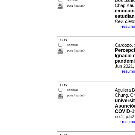
Dos Santo
Chap Ka
para imprimir
emociona
estudian
Rev. cient
resumo
·
3 / 15
Cardozo, 
seleciona
Percepci
para imprimir
Ignacio 
pandemia
Jun 2021, 
resumo
·
4 / 15
Aguilera 
seleciona
Chung, C
para imprimir
universi
Asunción
COVID-1
no.1, p.5
resumo
·