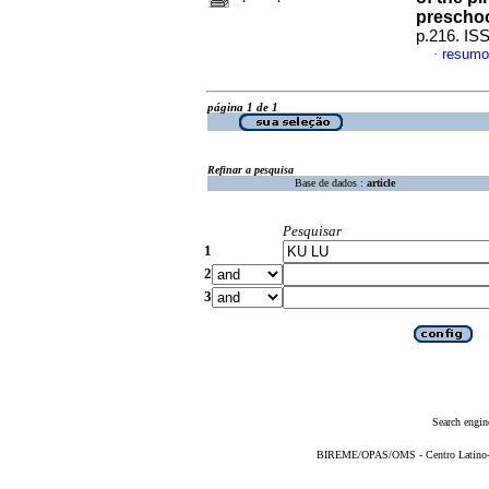
preschoo
p.216. IS
resumo
·
página 1 de 1
Refinar a pesquisa
Base de dados :
article
Pesquisar
1
2
3
Search engin
BIREME/OPAS/OMS - Centro Latino-Am