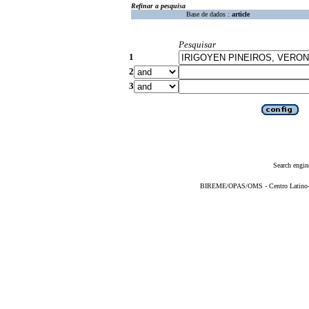
Refinar a pesquisa
Base de dados :
article
Pesquisar
1
2
3
Search engin
BIREME/OPAS/OMS - Centro Latino-Am