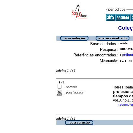
Coleç
Base de dados :
article
Pesquisa :
IRIGOYE
Referências encontradas :
refina
1
[
Mostrando:
1 .. 1
no f
página 1 de 1
1 / 1
seleciona
Torres Toala
profesiona
para imprimir
tiempos d
vol.8, no.1
resumo e
·
página 1 de 1