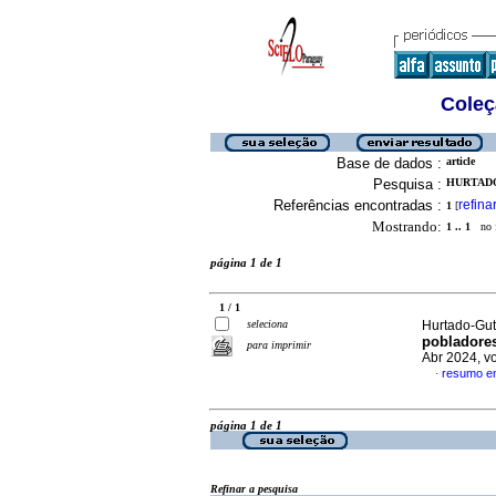
Coleç
Base de dados :
article
Pesquisa :
HURTADO
Referências encontradas :
refina
1
[
Mostrando:
1 .. 1
no f
página 1 de 1
1 / 1
seleciona
Hurtado-Guti
pobladores
para imprimir
Abr 2024, v
resumo e
·
página 1 de 1
Refinar a pesquisa