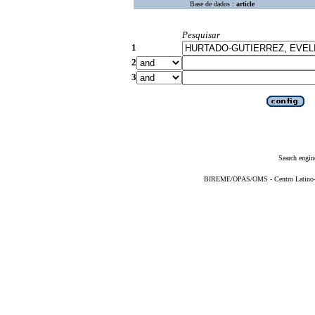
Base de dados :
article
Pesquisar
1
2
3
Search engin
BIREME/OPAS/OMS - Centro Latino-Am