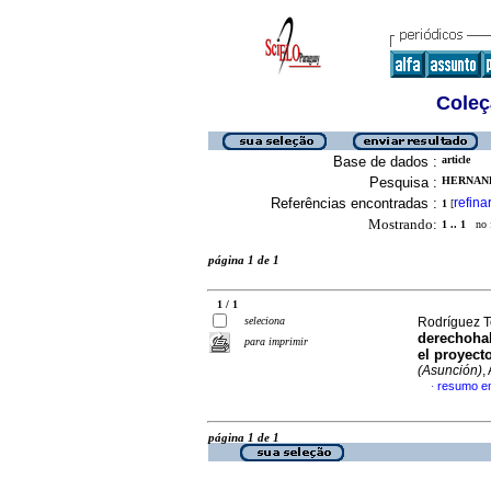
Coleç
Base de dados :
article
Pesquisa :
HERNAND
Referências encontradas :
refina
1
[
Mostrando:
1 .. 1
no f
página 1 de 1
1 / 1
seleciona
Rodríguez To
derechohab
para imprimir
el proyect
(Asunción)
,
resumo e
·
página 1 de 1