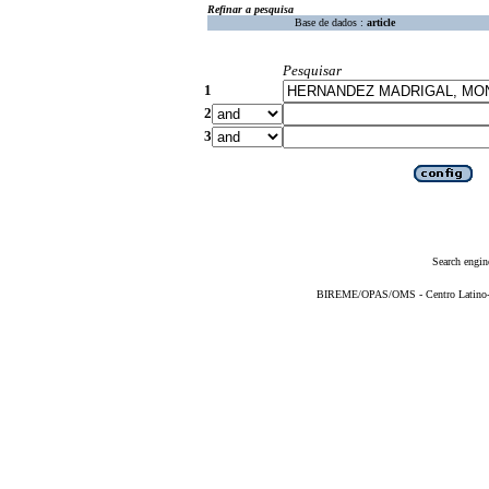
Refinar a pesquisa
Base de dados :
article
Pesquisar
1
2
3
Search engin
BIREME/OPAS/OMS - Centro Latino-Am