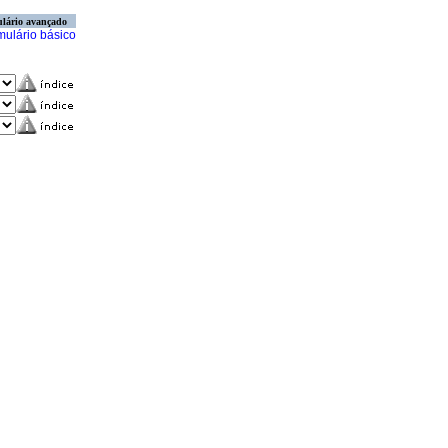
lário avançado
mulário básico