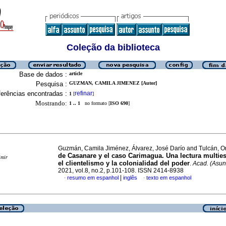
Coleção da biblioteca
Base de dados :
article
Pesquisa :
GUZMAN, CAMILA JIMENEZ [Autor]
erências encontradas :
refinar
1
[
]
Mostrando:
1 .. 1
no formato [
ISO 690
]
Guzmán, Camila Jiménez, Álvarez, José Darío and Tulcán, 
de Casanare y el caso Carimagua. Una lectura multie
imir
el clientelismo y la colonialidad del poder
.
Acad. (Asun
2021, vol.8, no.2, p.101-108. ISSN 2414-8938
|
resumo em espanhol
inglês
texto em espanhol
·
·