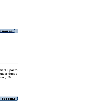
El pacto
Omar
scalar desde
ción)
, Dic