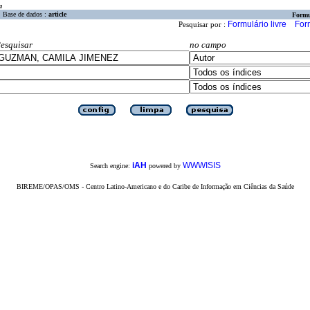
a
Base de dados :
article
Formu
Formulário livre
For
Pesquisar por :
esquisar
no campo
iAH
WWWISIS
Search engine:
powered by
BIREME/OPAS/OMS - Centro Latino-Americano e do Caribe de Informação em Ciências da Saúde