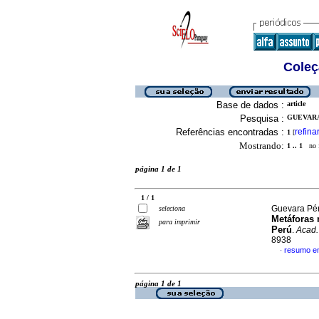
Coleç
Base de dados :
article
Pesquisa :
GUEVARA
Referências encontradas :
refina
1
[
Mostrando:
1 .. 1
no f
página 1 de 1
1 / 1
Guevara Pér
seleciona
Metáforas 
para imprimir
Perú
.
Acad.
8938
resumo e
·
página 1 de 1