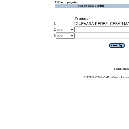
Refinar a pesquisa
Base de dados :
article
Pesquisar
1
2
3
Search engin
BIREME/OPAS/OMS - Centro Latino-Am