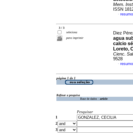
Mem. Inst.
ISSN 181
resumo
·
3 / 3
seleciona
Diez Pérez
agua sub
para imprimir
calcio sé
Loreto, 
Cienc. Sa
9528
resumo
·
página 1 de 1
Refinar a pesquisa
Base de dados :
article
Pesquisar
1
2
3