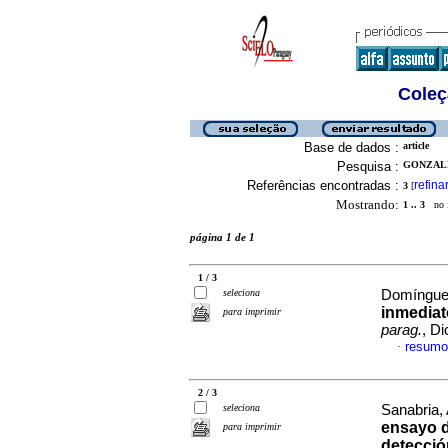
Coleç
Base de dados :
article
Pesquisa :
GONZALEZ
Referências encontradas :
refina
3
[
Mostrando:
1 .. 3
no f
página 1 de 1
1 / 3
seleciona
Domínguez
inmediato
para imprimir
parag.
, D
resumo
·
2 / 3
seleciona
Sanabria, 
ensayo d
para imprimir
detecció