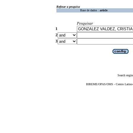
Refinar a pesquisa
Base de dados :
article
Pesquisar
1
2
3
Search engin
BIREME/OPAS/OMS - Centro Latino-Am