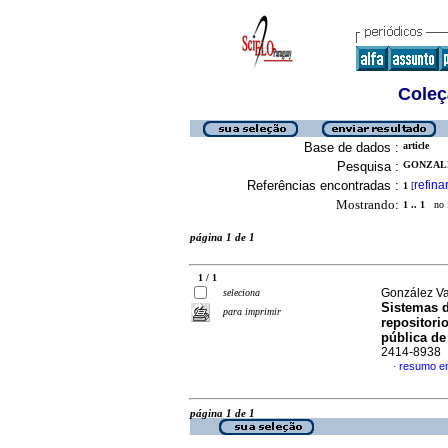
Coleç
Base de dados :
article
Pesquisa :
GONZALE
Referências encontradas :
refina
1
[
Mostrando:
1 .. 1
no f
página 1 de 1
1 / 1
González Va
seleciona
Sistemas d
para imprimir
repositori
pública de
2414-8938
resumo e
·
página 1 de 1