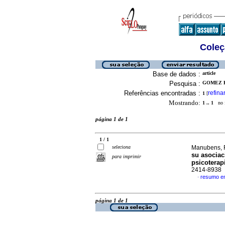
Coleç
Base de dados :
article
Pesquisa :
GOMEZ P
Referências encontradas :
refina
1
[
Mostrando:
1 .. 1
no f
página 1 de 1
1 / 1
seleciona
Manubens, R
su asocia
para imprimir
psicoterap
2414-8938
resumo e
·
página 1 de 1