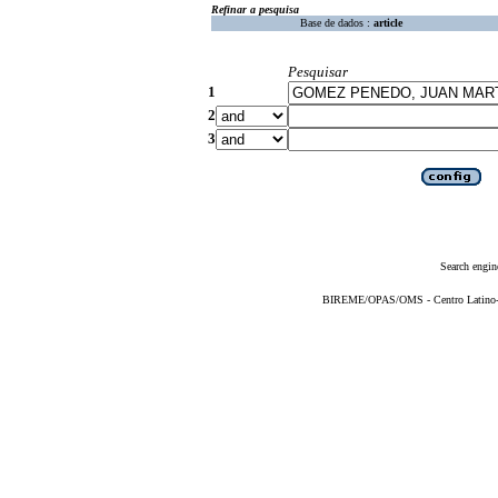
Refinar a pesquisa
Base de dados :
article
Pesquisar
1
2
3
Search engin
BIREME/OPAS/OMS - Centro Latino-Am