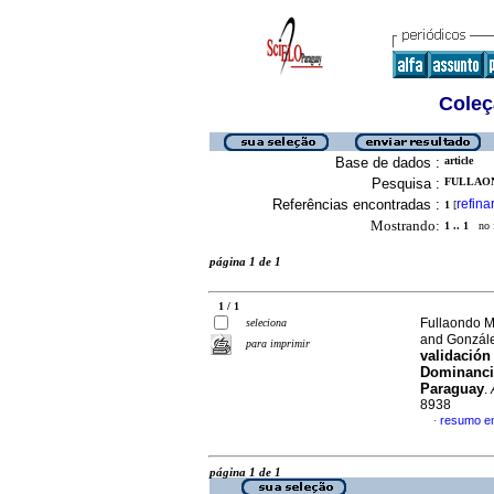
Coleç
Base de dados :
article
Pesquisa :
FULLAON
Referências encontradas :
refina
1
[
Mostrando:
1 .. 1
no f
página 1 de 1
1 / 1
Fullaondo Ma
seleciona
and Gonzál
para imprimir
validación
Dominanci
Paraguay
.
8938
resumo e
·
página 1 de 1