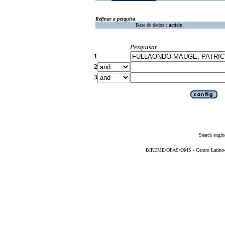
Refinar a pesquisa
Base de dados :
article
Pesquisar
1
2
3
Search engin
BIREME/OPAS/OMS - Centro Latino-Am