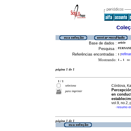
Coleç
Base de dados :
article
Pesquisa :
FERNAND
Referências encontradas :
refina
1
[
Mostrando:
1 .. 1
no f
página 1 de 1
1 / 1
Córdova, Ka
seleciona
Percepción
para imprimir
en conduc
establecim
vol.9, no.2
resumo e
·
página 1 de 1