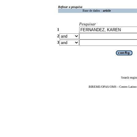
Refinar a pesquisa
Base de dados :
article
Pesquisar
1
2
3
Search engin
BIREME/OPAS/OMS - Centro Latino-Am