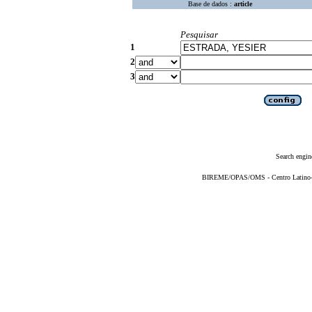
Base de dados :
article
Pesquisar
1
2
3
Search engin
BIREME/OPAS/OMS - Centro Latino-Am