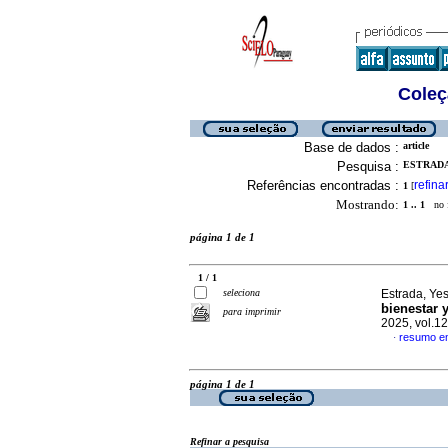
Coleç
Base de dados :
article
Pesquisa :
ESTRADA,
Referências encontradas :
refina
1
[
Mostrando:
1 .. 1
no f
página 1 de 1
1 / 1
seleciona
Estrada, Yes
bienestar 
para imprimir
2025, vol.1
resumo e
·
página 1 de 1
Refinar a pesquisa