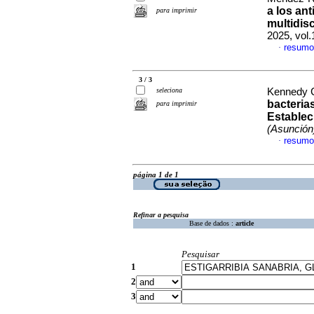
a los an
para imprimir
multidisc
2025, vol
resumo
·
3 / 3
seleciona
Kennedy Cu
bacteria
para imprimir
Establec
(Asunción
resumo
·
página 1 de 1
Refinar a pesquisa
Base de dados :
article
Pesquisar
1
2
3