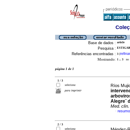
Coleç
Base de dados :
article
Pesquisa :
ESTIGAR
Referências encontradas :
refina
3
[
Mostrando:
1 .. 3
no f
página 1 de 1
1 / 3
seleciona
Ríos Mujic
interven
para imprimir
arboviro
Alegre¨ 
Med. clín.
resumo
·
2 / 3
seleciona
Méndez-Ro