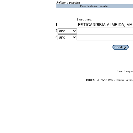
Refinar a pesquisa
Base de dados :
article
Pesquisar
1
2
3
Search engin
BIREME/OPAS/OMS - Centro Latino-Am