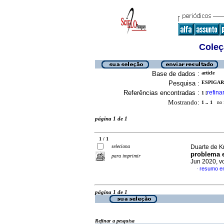
Coleç
Base de dados :
article
Pesquisa :
ESPIGARE
Referências encontradas :
refina
1
[
Mostrando:
1 .. 1
no f
página 1 de 1
1 / 1
seleciona
Duarte de Kr
problema e
para imprimir
Jun 2020, v
resumo e
·
página 1 de 1
Refinar a pesquisa