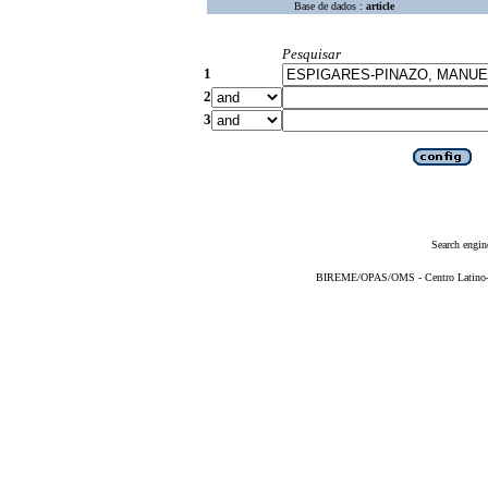
Base de dados :
article
Pesquisar
1
2
3
Search engin
BIREME/OPAS/OMS - Centro Latino-Am