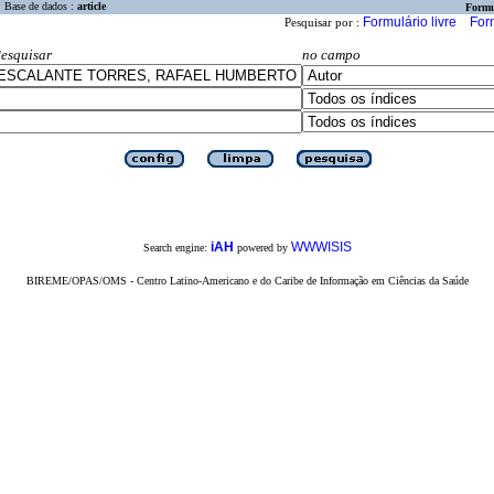
Base de dados :
article
Formu
Formulário livre
For
Pesquisar por :
esquisar
no campo
iAH
WWWISIS
Search engine:
powered by
BIREME/OPAS/OMS - Centro Latino-Americano e do Caribe de Informação em Ciências da Saúde