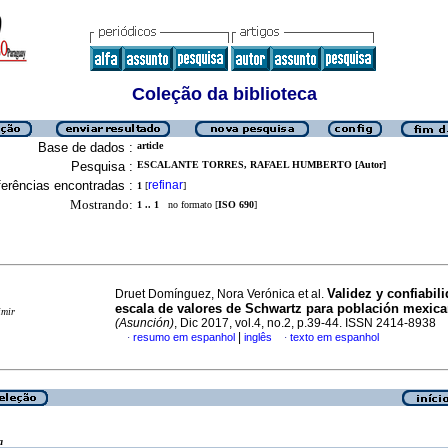
Coleção da biblioteca
Base de dados :
article
Pesquisa :
ESCALANTE TORRES, RAFAEL HUMBERTO [Autor]
erências encontradas :
refinar
1
[
]
Mostrando:
1 .. 1
no formato [
ISO 690
]
Validez y confiabili
Druet Domínguez, Nora Verónica et al.
escala de valores de Schwartz para población mexic
imir
(Asunción)
, Dic 2017, vol.4, no.2, p.39-44. ISSN 2414-8938
|
resumo em espanhol
inglês
texto em espanhol
·
·
a