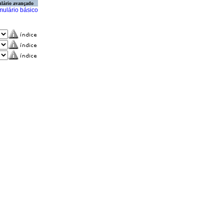
lário avançado
mulário básico