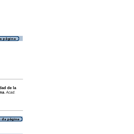
dad de la
ana
.
Acad.