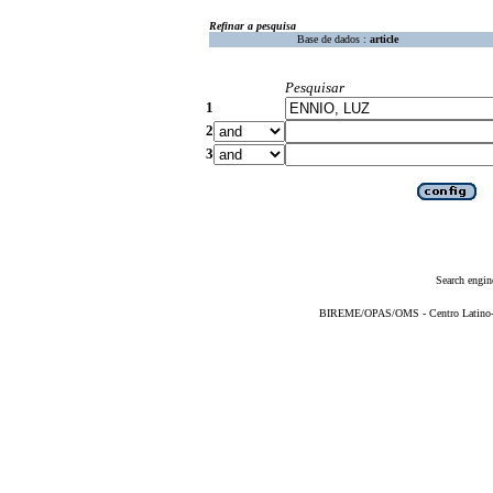
Refinar a pesquisa
Base de dados :
article
Pesquisar
1
2
3
Search engin
BIREME/OPAS/OMS - Centro Latino-Am