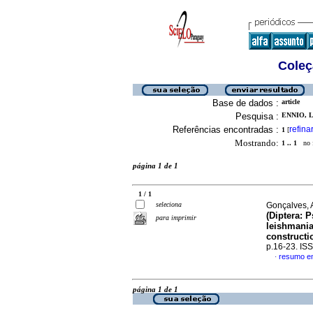
Coleç
Base de dados :
article
Pesquisa :
ENNIO, L
Referências encontradas :
refina
1
[
Mostrando:
1 .. 1
no f
página 1 de 1
1 / 1
seleciona
Gonçalves, A
(Diptera: 
para imprimir
leishmania
constructi
p.16-23. IS
resumo em
·
página 1 de 1