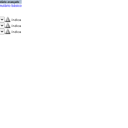
lário avançado
mulário básico