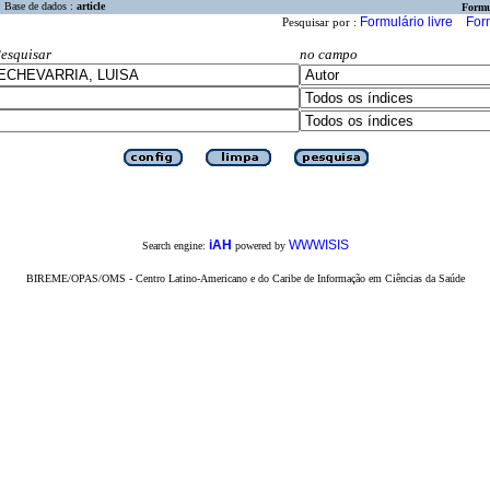
Base de dados :
article
Formu
Formulário livre
For
Pesquisar por :
esquisar
no campo
iAH
WWWISIS
Search engine:
powered by
BIREME/OPAS/OMS - Centro Latino-Americano e do Caribe de Informação em Ciências da Saúde