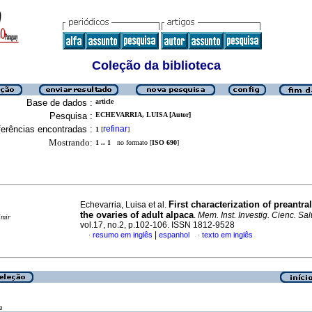
Coleção da biblioteca
Base de dados :
article
Pesquisa :
ECHEVARRIA, LUISA [Autor]
erências encontradas :
refinar
1
[
]
Mostrando:
1 .. 1
no formato [
ISO 690
]
First characterization of preantral
Echevarria, Luisa et al.
the ovaries of adult alpaca
.
Mem. Inst. Investig. Cienc. Sa
imir
vol.17, no.2, p.102-106. ISSN 1812-9528
|
resumo em inglês
espanhol
texto em inglês
·
·
a