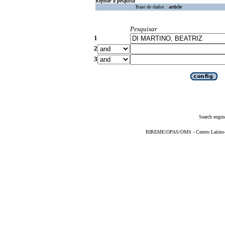
Refinar a pesquisa
Base de dados :
article
Pesquisar
1
2
3
Search engin
BIREME/OPAS/OMS - Centro Latino-Am