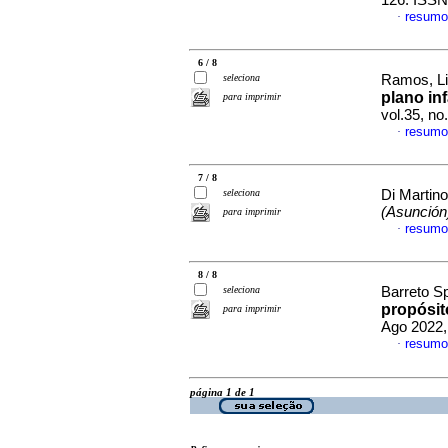
126. ISSN
resumo
·
6 / 8
seleciona
Ramos, Lil
plano inf
para imprimir
vol.35, n
resumo
·
7 / 8
seleciona
Di Martino
(Asunción
para imprimir
resumo
·
8 / 8
seleciona
Barreto Sp
propósit
para imprimir
Ago 2022,
resumo
·
página 1 de 1