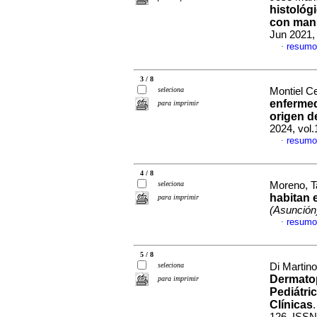
histológ
con mani
Jun 2021, 
resumo
·
3 / 8
seleciona
Montiel Ce
enfermed
para imprimir
origen 
2024, vol.
resumo
·
4 / 8
seleciona
Moreno, Ta
habitan 
para imprimir
(Asunción
resumo
·
5 / 8
seleciona
Di Martino
Dermatop
para imprimir
Pediátri
Clínicas