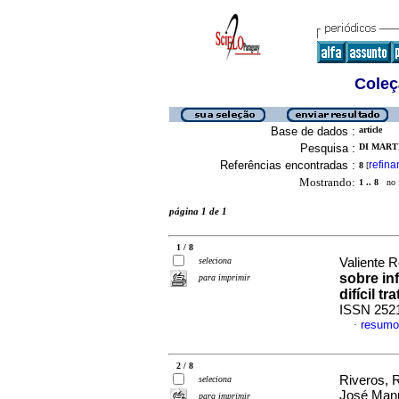
Coleç
Base de dados :
article
Pesquisa :
DI MARTI
Referências encontradas :
refina
8
[
Mostrando:
1 .. 8
no f
página 1 de 1
1 / 8
seleciona
Valiente R
sobre i
para imprimir
difícil t
ISSN 252
resumo
·
2 / 8
Riveros, 
seleciona
José Man
para imprimir