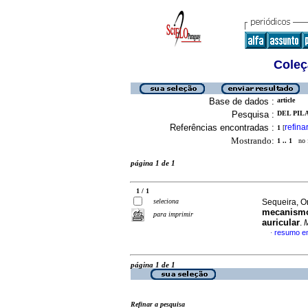
Coleç
Base de dados :
article
Pesquisa :
DEL PILA
Referências encontradas :
refina
1
[
Mostrando:
1 .. 1
no f
página 1 de 1
1 / 1
seleciona
Sequeira, Or
mecanismos
para imprimir
auricular
.
M
resumo e
·
página 1 de 1
Refinar a pesquisa