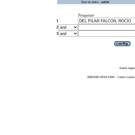
Base de dados :
article
Pesquisar
1
2
3
Search engin
BIREME/OPAS/OMS - Centro Latino-Am