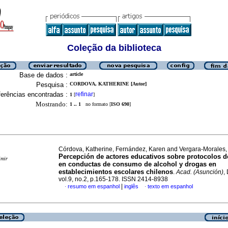
Coleção da biblioteca
Base de dados :
article
Pesquisa :
CORDOVA, KATHERINE [Autor]
erências encontradas :
refinar
1
[
]
Mostrando:
1 .. 1
no formato [
ISO 690
]
Córdova, Katherine, Fernández, Karen and Vergara-Morales,
Percepción de actores educativos sobre protocolos d
imir
en conductas de consumo de alcohol y drogas en
establecimientos escolares chilenos
.
Acad. (Asunción)
,
vol.9, no.2, p.165-178. ISSN 2414-8938
|
resumo em espanhol
inglês
texto em espanhol
·
·