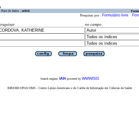
a
Base de dados :
article
Formu
Formulário livre
For
Pesquisar por :
esquisar
no campo
iAH
WWWISIS
Search engine:
powered by
BIREME/OPAS/OMS - Centro Latino-Americano e do Caribe de Informação em Ciências da Saúde