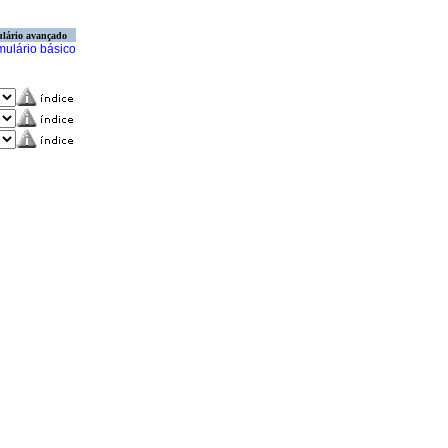
lário avançado
mulário básico