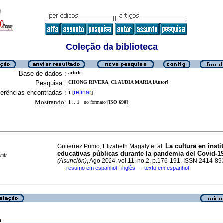
Coleção da biblioteca
Base de dados :
article
Pesquisa :
CHONG RIVERA, CLAUDIA MARIA [Autor]
erências encontradas :
refinar
1
[
]
Mostrando:
1 .. 1
no formato [
ISO 690
]
La cultura en inst
Gutierrez Primo, Elizabeth Magaly et al.
educativas públicas durante la pandemia del Covid-1
imir
(Asunción)
, Ago 2024, vol.11, no.2, p.176-191. ISSN 2414-89
|
resumo em espanhol
inglês
texto em espanhol
·
·
a