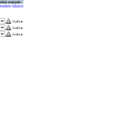
lário avançado
mulário básico