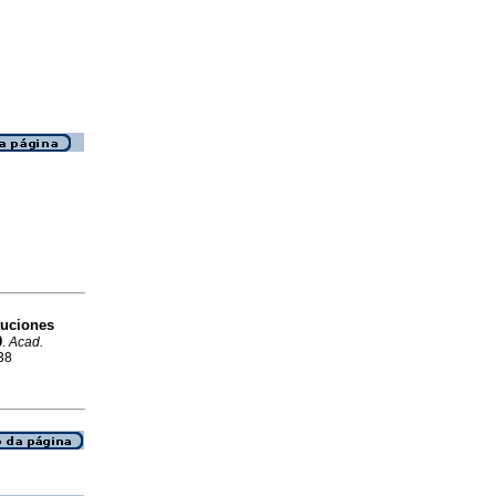
ituciones
9
.
Acad.
38