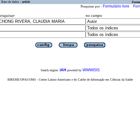
Base de dados :
article
Formu
Formulário livre
For
Pesquisar por :
esquisar
no campo
iAH
WWWISIS
Search engine:
powered by
BIREME/OPAS/OMS - Centro Latino-Americano e do Caribe de Informação em Ciências da Saúde