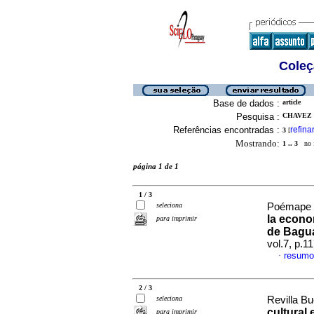
Coleç
Base de dados :
article
Pesquisa :
CHAVEZ 
Referências encontradas :
refina
3
[
Mostrando:
1 .. 3
no f
página 1 de 1
1 / 3
seleciona
Poémape O
la econo
para imprimir
de Bagu
vol.7, p.
resumo
·
2 / 3
seleciona
Revilla Bu
cultural
para imprimir