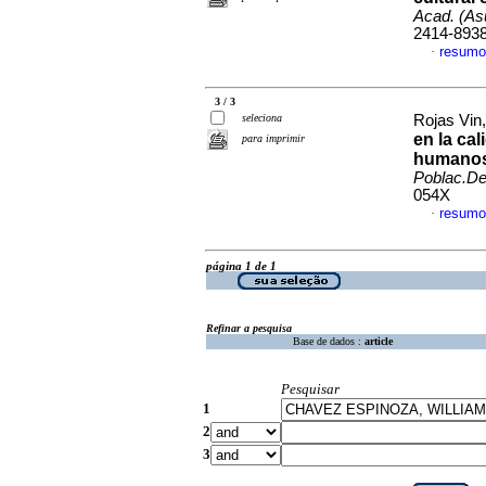
Acad. (As
2414-893
resumo
·
3 / 3
seleciona
Rojas Vin,
en la cal
para imprimir
humanos 
Poblac.De
054X
resumo
·
página 1 de 1
Refinar a pesquisa
Base de dados :
article
Pesquisar
1
2
3