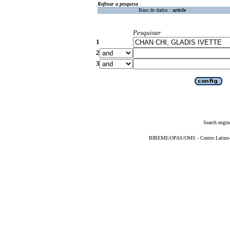
Refinar a pesquisa
Base de dados :
article
Pesquisar
1
2
3
Search engin
BIREME/OPAS/OMS - Centro Latino-Am