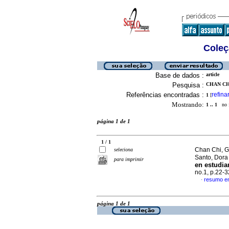
Coleç
Base de dados :
article
Pesquisa :
CHAN CHI
Referências encontradas :
refina
1
[
Mostrando:
1 .. 1
no f
página 1 de 1
1 / 1
Chan Chi, G
seleciona
Santo, Dor
para imprimir
en estudia
no.1, p.22-
resumo e
·
página 1 de 1