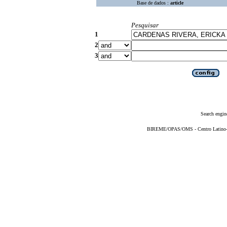
Base de dados :
article
Pesquisar
1
2
3
Search engin
BIREME/OPAS/OMS - Centro Latino-Am