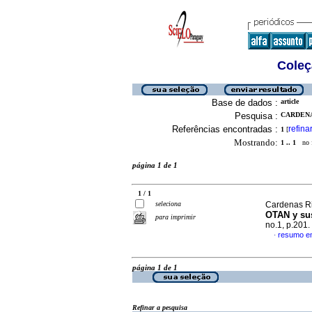
Coleç
Base de dados :
article
Pesquisa :
CARDENA
Referências encontradas :
refina
1
[
Mostrando:
1 .. 1
no f
página 1 de 1
1 / 1
seleciona
Cardenas Riv
OTAN y su
para imprimir
no.1, p.201
resumo e
·
página 1 de 1
Refinar a pesquisa