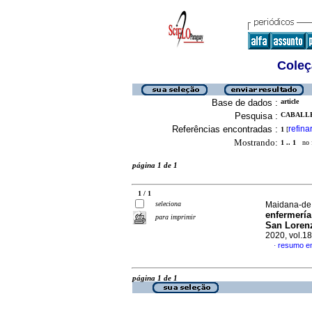
Coleç
Base de dados :
article
Pesquisa :
CABALLE
Referências encontradas :
refina
1
[
Mostrando:
1 .. 1
no f
página 1 de 1
1 / 1
seleciona
Maidana-de 
enfermería
para imprimir
San Loren
2020, vol.1
resumo e
·
página 1 de 1