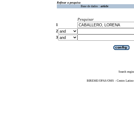
Refinar a pesquisa
Base de dados :
article
Pesquisar
1
2
3
Search engin
BIREME/OPAS/OMS - Centro Latino-Am