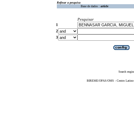
Refinar a pesquisa
Base de dados :
article
Pesquisar
1
2
3
Search engin
BIREME/OPAS/OMS - Centro Latino-Am