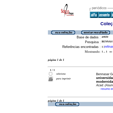
Coleç
Base de dados :
article
Pesquisa :
BENNASA
Referências encontradas :
refina
1
[
Mostrando:
1 .. 1
no f
página 1 de 1
1 / 1
seleciona
Bennasar Ga
universida
para imprimir
modernida
Acad. (Asun
resumo e
·
página 1 de 1