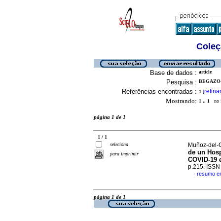
Coleç
Base de dados :
article
Pesquisa :
BEGAZO-
Referências encontradas :
refina
1
[
Mostrando:
1 .. 1
no f
página 1 de 1
1 / 1
seleciona
Muñoz-del-C
de un Hosp
para imprimir
COVID-19 e
p.215. ISS
resumo e
·
página 1 de 1