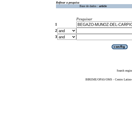
Refinar a pesquisa
Base de dados :
article
Pesquisar
1
2
3
Search engin
BIREME/OPAS/OMS - Centro Latino-Am