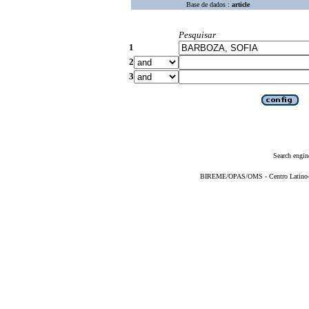
Base de dados :
article
Pesquisar
1
2
3
Search engin
BIREME/OPAS/OMS - Centro Latino-Am