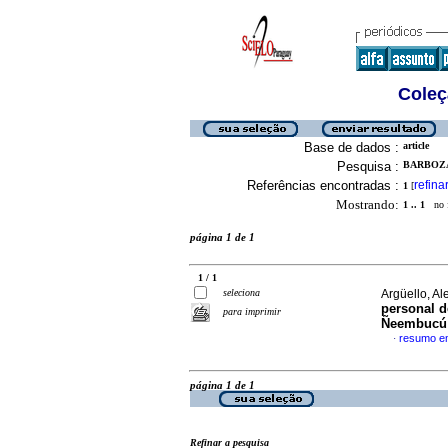
Coleç
Base de dados :
article
Pesquisa :
BARBOZA,
Referências encontradas :
refina
1
[
Mostrando:
1 .. 1
no f
página 1 de 1
1 / 1
seleciona
Argüello, Al
personal d
para imprimir
Ñeembucú
resumo e
·
página 1 de 1
Refinar a pesquisa