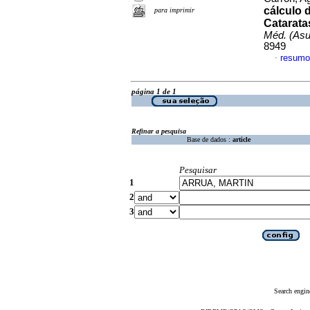
cálculo 
para imprimir
Catarata
Méd. (Asu
8949
resumo
·
página 1 de 1
Refinar a pesquisa
Base de dados :
article
Pesquisar
1
2
3
Search engin