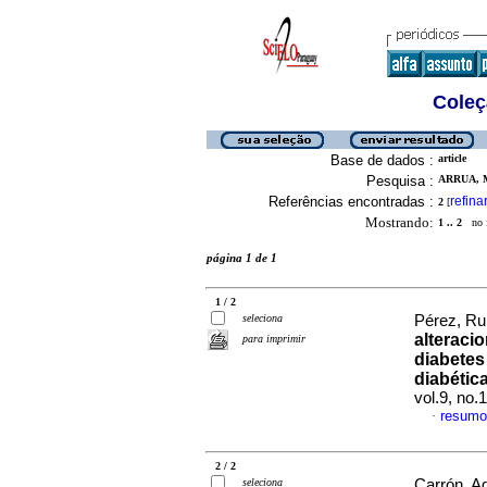
Coleç
Base de dados :
article
Pesquisa :
ARRUA, M
Referências encontradas :
refina
2
[
Mostrando:
1 .. 2
no f
página 1 de 1
1 / 2
seleciona
Pérez, Ru
alteraci
para imprimir
diabetes 
diabétic
vol.9, no.
resumo
·
2 / 2
seleciona
Carrón, Ag