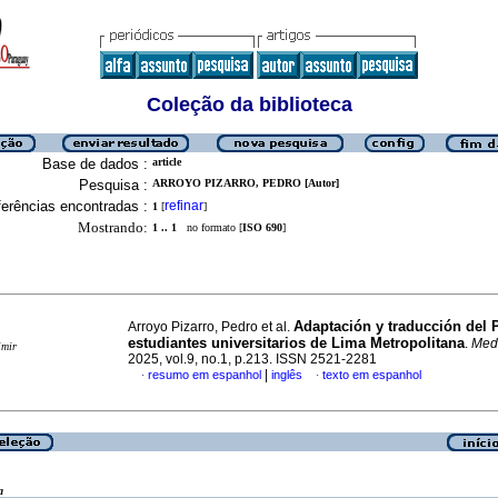
Coleção da biblioteca
Base de dados :
article
Pesquisa :
ARROYO PIZARRO, PEDRO [Autor]
erências encontradas :
refinar
1
[
]
Mostrando:
1 .. 1
no formato [
ISO 690
]
Adaptación y traducción del 
Arroyo Pizarro, Pedro et al.
estudiantes universitarios de Lima Metropolitana
.
Med.
imir
2025, vol.9, no.1, p.213. ISSN 2521-2281
|
resumo em espanhol
inglês
texto em espanhol
·
·
a