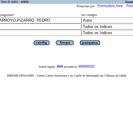
Base de dados :
article
Formu
Formulário livre
For
Pesquisar por :
esquisar
no campo
iAH
WWWISIS
Search engine:
powered by
BIREME/OPAS/OMS - Centro Latino-Americano e do Caribe de Informação em Ciências da Saúde