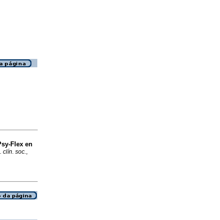
Psy-Flex en
 clín. soc.
,