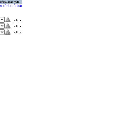
lário avançado
mulário básico